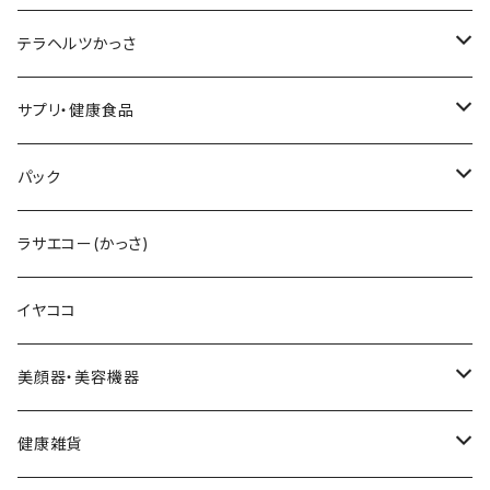
テラヘルツ円盤型セット
レフィル
ラッシュトランスカラ
V3 ＶスピックCマスク
V3インテリジェントファンデーション
ブライトデリバリーC
メンズクレンザー
リップアディクト
ビューティフェイススティックRIN
テラヘルツかっさ
テラヘルツ雫型セット
まつ毛美容液
レフィル
V3インテリジェントファンデーション
V3プライマー
Cマスク
メンズ化粧水
ヘアーアディクト
ビューティフェイススティック2.0
雫型
サプリ・健康食品
テラヘルツスティックセット
眉毛美容液
スリムレイビタマインリポソームC
VMファンデーション
Cトナー
メンズオールインワンセラム
レーザー＆EMSリフトブラシPRO2.0
円盤
V3ブライトデリバリーC
パック
テラヘルツ羽根型セット
2024限定コフレ
LIPADDICTヌードエスプレッソ
セットアップパウダー
Cエマルジョン
デュアルカーブ
ホワイトパンドラ
V3HARIセラム
ラサエコー(かっさ)
マスカラ
シャイニー
V3コンシーラー
Cクレンザー
羽根型
チューっとカット
ヴィディアル・ニードリッチ
イヤココ
スムース
HARIデイリークリーム
Cクリーム
ウェーブ型
カッティー
美顔器・美容機器
VSPICサンセラム
Cクレイパック
ロング
バーニー
ビューティフェイススティック・リン
健康雑貨