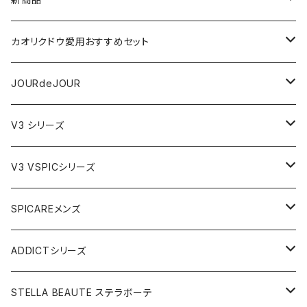
VSPIC R
カオリクドウ愛用おすすめセット
テラヘルツかっさデュアルカーブ
JOURdeJOURセット
JOURdeJOUR
ビューティフェイススティック・リン
JOURdeJOUR＆テラヘルツかっさセット
メディテーションゲル32
V3 シリーズ
VSPIC C グロウミスト
JOURdeJOUR＆美顔器セット
VEGANクレンジング
ルカドクリーム
V3 VSPICシリーズ
VSPICサンセラム
紫外線対策セット
JOURdeJOURセット
V3エキサイティングファンデーション
Cサンセラム
SPICAREメンズ
メディテーションゲル2本セット
レフィル
レーザー&EMSリフトブラシPRO2.0
V3ベースメイクセット
リップアディクトセット
V3シャイニングファンデーション
VC美容液
スターターセット
ADDICTシリーズ
メディテーションゲル&クレンジングセット
レフィル
V3 Ｖスピック ブライトデリバリーC
紫外線対策&抗酸化サプリ
V3ブリリアントファンデーション
Ｃグロウミスト
VMファンデーション
ラッシュアディクト
STELLA BEAUTE ステラボーテ