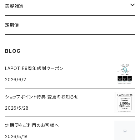
VSPIC C グロウミスト
基本4種セット
スティック
ビタマイン
レーザー&EMSリフトブラシPRO2.0
ストーンホットパット
美容雑貨
VSRICビタミンC美容液
ビューティフェイススティック2.0
モコモコがま口
定期便
V3ファンデーション専用パフ
ネックマシーン
BLOG
V3アグレッシブカッサRF
V3アグレッシブカッサRF
LAPOTIE9周年感謝クーポン
2026/6/2
v3セットアップブラシ
ヘッドスパ
ショップポイント特典 変更のお知らせ
パフクレンザー
2026/5/28
クレイマスク
定期便をご利用のお客様へ
2026/5/18
V3ネムリップ