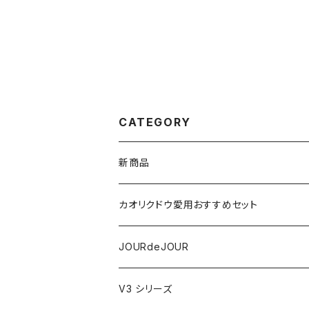
CATEGORY
新商品
VSPIC R
カオリクドウ愛用おすすめセット
テラヘルツかっさデュアルカーブ
JOURdeJOURセット
JOURdeJOUR
ビューティフェイススティック・リン
JOURdeJOUR＆テラヘルツかっさセット
メディテーションゲル32
V3 シリーズ