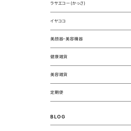
LIPADDICTヌードエスプレッソ
セットアップパウダー
Cエマルジョン
デュアルカーブ
ホワイトパンドラ
V3HARIセラム
ラサエコー(かっさ)
マスカラ
シャイニー
V3コンシーラー
Cクレンザー
羽根型
チューっとカット
ヴィディアル・ニードリッチ
イヤココ
スムース
HARIデイリークリーム
Cクリーム
ウェーブ型
カッティー
美顔器・美容機器
VSPICサンセラム
Cクレイパック
ロング
バーニー
ビューティフェイススティック・リン
健康雑貨
VSPIC C グロウミスト
基本4種セット
スティック
ビタマイン
レーザー&EMSリフトブラシPRO2.0
ストーンホットパット
美容雑貨
VSRICビタミンC美容液
ビューティフェイススティック2.0
モコモコがま口
定期便
V3ファンデーション専用パフ
ネックマシーン
BLOG
V3アグレッシブカッサRF
V3アグレッシブカッサRF