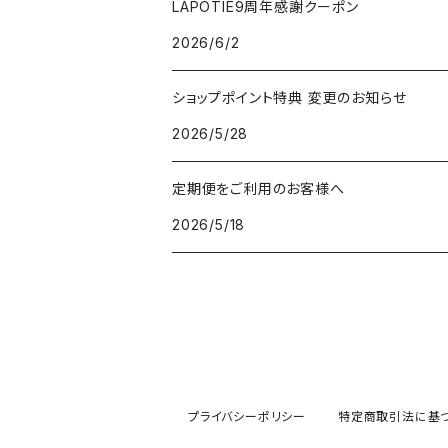
LAPOTIE9周年感謝クーポン
2026/6/2
v3セットアップブラシ
ヘッドスパ
ショップポイント特典 変更のお知らせ
パフクレンザー
2026/5/28
クレイマスク
定期便をご利用のお客様へ
2026/5/18
V3ネムリップ
V3日焼け止め
顔用
V3ピンジェクトセラム
ボディ用
プライバシーポリシー
特定商取引法に基