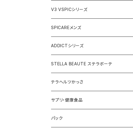
VSPIC C グロウミスト
JOURdeJOUR＆美顔器セット
VEGANクレンジング
ルカドクリーム
V3 VSPICシリーズ
VSPICサンセラム
紫外線対策セット
JOURdeJOURセット
V3エキサイティングファンデーション
Cサンセラム
SPICAREメンズ
メディテーションゲル2本セット
レフィル
レーザー&EMSリフトブラシPRO2.0
V3ベースメイクセット
リップアディクトセット
V3シャイニングファンデーション
VC美容液
スターターセット
ADDICTシリーズ
メディテーションゲル&クレンジングセット
レフィル
V3 Ｖスピック ブライトデリバリーC
紫外線対策&抗酸化サプリ
V3ブリリアントファンデーション
Ｃグロウミスト
VMファンデーション
ラッシュアディクト
STELLA BEAUTE ステラボーテ
テラヘルツ円盤型セット
レフィル
ラッシュトランスカラ
V3 ＶスピックCマスク
V3インテリジェントファンデーション
ブライトデリバリーC
メンズクレンザー
リップアディクト
ビューティフェイススティックRIN
テラヘルツかっさ
テラヘルツ雫型セット
まつ毛美容液
レフィル
V3インテリジェントファンデーション
V3プライマー
Cマスク
メンズ化粧水
ヘアーアディクト
ビューティフェイススティック2.0
雫型
サプリ・健康食品
テラヘルツスティックセット
眉毛美容液
スリムレイビタマインリポソームC
VMファンデーション
Cトナー
メンズオールインワンセラム
レーザー＆EMSリフトブラシPRO2.0
円盤
V3ブライトデリバリーC
パック
テラヘルツ羽根型セット
2024限定コフレ