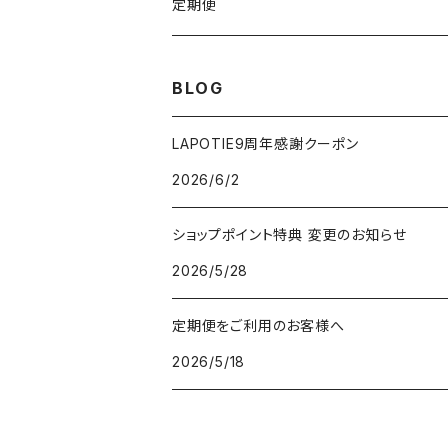
VSRICビタミンC美容液
ビューティフェイススティック2.0
モコモコがま口
定期便
V3ファンデーション専用パフ
ネックマシーン
BLOG
V3アグレッシブカッサRF
V3アグレッシブカッサRF
LAPOTIE9周年感謝クーポン
2026/6/2
v3セットアップブラシ
ヘッドスパ
ショップポイント特典 変更のお知らせ
パフクレンザー
2026/5/28
クレイマスク
定期便をご利用のお客様へ
2026/5/18
V3ネムリップ
V3日焼け止め