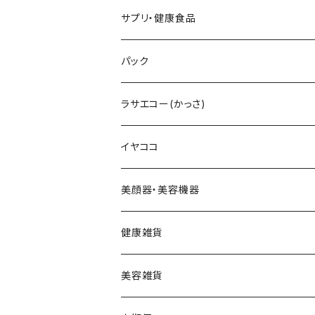
テラヘルツ雫型セット
まつ毛美容液
レフィル
V3インテリジェントファンデーション
V3プライマー
Cマスク
メンズ化粧水
ヘアーアディクト
ビューティフェイススティック2.0
雫型
サプリ・健康食品
テラヘルツスティックセット
眉毛美容液
スリムレイビタマインリポソームC
VMファンデーション
Cトナー
メンズオールインワンセラム
レーザー＆EMSリフトブラシPRO2.0
円盤
V3ブライトデリバリーC
パック
テラヘルツ羽根型セット
2024限定コフレ
LIPADDICTヌードエスプレッソ
セットアップパウダー
Cエマルジョン
デュアルカーブ
ホワイトパンドラ
V3HARIセラム
ラサエコー(かっさ)
マスカラ
シャイニー
V3コンシーラー
Cクレンザー
羽根型
チューっとカット
ヴィディアル・ニードリッチ
イヤココ
スムース
HARIデイリークリーム
Cクリーム
ウェーブ型
カッティー
美顔器・美容機器
VSPICサンセラム
Cクレイパック
ロング
バーニー
ビューティフェイススティック・リン
健康雑貨
VSPIC C グロウミスト
基本4種セット
スティック
ビタマイン
レーザー&EMSリフトブラシPRO2.0
ストーンホットパット
美容雑貨