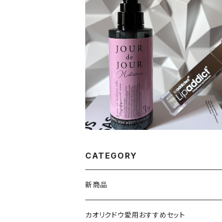
【おすすめセット】JOURdeJOUR＆リ
ディクト213 (透明)
¥24,200
CATEGORY
新商品
VSPIC R
カオリクドウ愛用おすすめセット