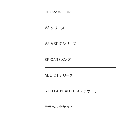
テラヘルツかっさデュアルカーブ
JOURdeJOURセット
JOURdeJOUR
ビューティフェイススティック・リン
JOURdeJOUR＆テラヘルツかっさセット
メディテーションゲル32
V3 シリーズ
VSPIC C グロウミスト
JOURdeJOUR＆美顔器セット
VEGANクレンジング
ルカドクリーム
V3 VSPICシリーズ
VSPICサンセラム
紫外線対策セット
JOURdeJOURセット
V3エキサイティングファンデーション
Cサンセラム
SPICAREメンズ
メディテーションゲル2本セット
レフィル
レーザー&EMSリフトブラシPRO2.0
V3ベースメイクセット
リップアディクトセット
V3シャイニングファンデーション
VC美容液
スターターセット
ADDICTシリーズ
メディテーションゲル&クレンジングセット
レフィル
V3 Ｖスピック ブライトデリバリーC
紫外線対策&抗酸化サプリ
V3ブリリアントファンデーション
Ｃグロウミスト
VMファンデーション
ラッシュアディクト
STELLA BEAUTE ステラボーテ
テラヘルツ円盤型セット
レフィル
ラッシュトランスカラ
V3 ＶスピックCマスク
V3インテリジェントファンデーション
ブライトデリバリーC
メンズクレンザー
リップアディクト
ビューティフェイススティックRIN
テラヘルツかっさ