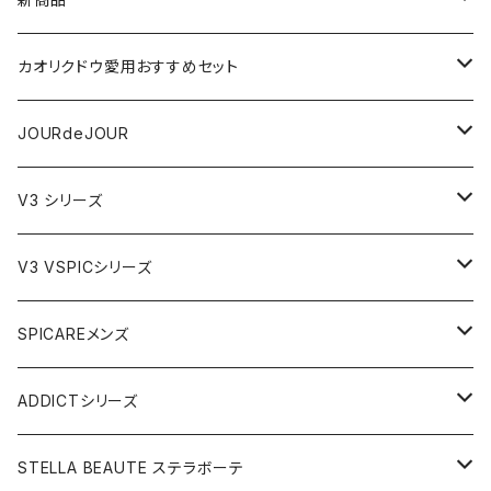
VSPIC R
カオリクドウ愛用おすすめセット
テラヘルツかっさデュアルカーブ
JOURdeJOURセット
JOURdeJOUR
ビューティフェイススティック・リン
JOURdeJOUR＆テラヘルツかっさセット
メディテーションゲル32
V3 シリーズ
VSPIC C グロウミスト
JOURdeJOUR＆美顔器セット
VEGANクレンジング
ルカドクリーム
V3 VSPICシリーズ
VSPICサンセラム
紫外線対策セット
JOURdeJOURセット
V3エキサイティングファンデーション
Cサンセラム
SPICAREメンズ
メディテーションゲル2本セット
レフィル
レーザー&EMSリフトブラシPRO2.0
V3ベースメイクセット
リップアディクトセット
V3シャイニングファンデーション
VC美容液
スターターセット
ADDICTシリーズ
メディテーションゲル&クレンジングセット
レフィル
V3 Ｖスピック ブライトデリバリーC
紫外線対策&抗酸化サプリ
V3ブリリアントファンデーション
Ｃグロウミスト
VMファンデーション
ラッシュアディクト
STELLA BEAUTE ステラボーテ