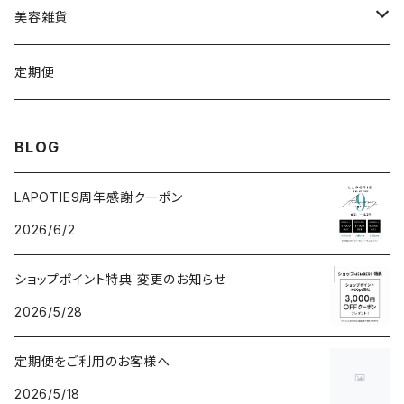
VSPIC C グロウミスト
基本4種セット
スティック
ビタマイン
レーザー&EMSリフトブラシPRO2.0
ストーンホットパット
美容雑貨
VSRICビタミンC美容液
ビューティフェイススティック2.0
モコモコがま口
定期便
V3ファンデーション専用パフ
ネックマシーン
BLOG
V3アグレッシブカッサRF
V3アグレッシブカッサRF
LAPOTIE9周年感謝クーポン
2026/6/2
v3セットアップブラシ
ヘッドスパ
ショップポイント特典 変更のお知らせ
パフクレンザー
2026/5/28
クレイマスク
定期便をご利用のお客様へ
2026/5/18
V3ネムリップ