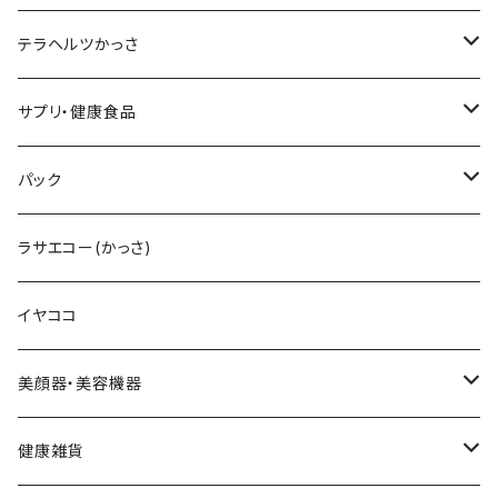
テラヘルツ円盤型セット
レフィル
ラッシュトランスカラ
V3 ＶスピックCマスク
V3インテリジェントファンデーション
ブライトデリバリーC
メンズクレンザー
リップアディクト
ビューティフェイススティックRIN
テラヘルツかっさ
テラヘルツ雫型セット
まつ毛美容液
レフィル
V3インテリジェントファンデーション
V3プライマー
Cマスク
メンズ化粧水
ヘアーアディクト
ビューティフェイススティック2.0
雫型
サプリ・健康食品
テラヘルツスティックセット
眉毛美容液
スリムレイビタマインリポソームC
VMファンデーション
Cトナー
メンズオールインワンセラム
レーザー＆EMSリフトブラシPRO2.0
円盤
V3ブライトデリバリーC
パック
テラヘルツ羽根型セット
2024限定コフレ
LIPADDICTヌードエスプレッソ
セットアップパウダー
Cエマルジョン
デュアルカーブ
ホワイトパンドラ
V3HARIセラム
ラサエコー(かっさ)
マスカラ
シャイニー
V3コンシーラー
Cクレンザー
羽根型
チューっとカット
ヴィディアル・ニードリッチ
イヤココ
スムース
HARIデイリークリーム
Cクリーム
ウェーブ型
カッティー
美顔器・美容機器
VSPICサンセラム
Cクレイパック
ロング
バーニー
ビューティフェイススティック・リン
健康雑貨