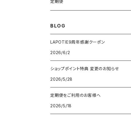
VSRICビタミンC美容液
ビューティフェイススティック2.0
モコモコがま口
定期便
V3ファンデーション専用パフ
ネックマシーン
BLOG
V3アグレッシブカッサRF
V3アグレッシブカッサRF
LAPOTIE9周年感謝クーポン
2026/6/2
v3セットアップブラシ
ヘッドスパ
ショップポイント特典 変更のお知らせ
パフクレンザー
2026/5/28
クレイマスク
定期便をご利用のお客様へ
2026/5/18
V3ネムリップ
V3日焼け止め