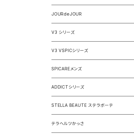
テラヘルツかっさデュアルカーブ
JOURdeJOURセット
JOURdeJOUR
ビューティフェイススティック・リン
JOURdeJOUR＆テラヘルツかっさセット
メディテーションゲル32
V3 シリーズ
VSPIC C グロウミスト
JOURdeJOUR＆美顔器セット
VEGANクレンジング
ルカドクリーム
V3 VSPICシリーズ
VSPICサンセラム
紫外線対策セット
JOURdeJOURセット
V3エキサイティングファンデーション
Cサンセラム
SPICAREメンズ
メディテーションゲル2本セット
レフィル
レーザー&EMSリフトブラシPRO2.0
V3ベースメイクセット
リップアディクトセット
V3シャイニングファンデーション
VC美容液
スターターセット
ADDICTシリーズ
メディテーションゲル&クレンジングセット
レフィル
V3 Ｖスピック ブライトデリバリーC
紫外線対策&抗酸化サプリ
V3ブリリアントファンデーション
Ｃグロウミスト
VMファンデーション
ラッシュアディクト
STELLA BEAUTE ステラボーテ
テラヘルツ円盤型セット
レフィル
ラッシュトランスカラ
V3 ＶスピックCマスク
V3インテリジェントファンデーション
ブライトデリバリーC
メンズクレンザー
リップアディクト
ビューティフェイススティックRIN
テラヘルツかっさ