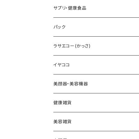
テラヘルツ雫型セット
まつ毛美容液
レフィル
V3インテリジェントファンデーション
V3プライマー
Cマスク
メンズ化粧水
ヘアーアディクト
ビューティフェイススティック2.0
雫型
サプリ・健康食品
テラヘルツスティックセット
眉毛美容液
スリムレイビタマインリポソームC
VMファンデーション
Cトナー
メンズオールインワンセラム
レーザー＆EMSリフトブラシPRO2.0
円盤
V3ブライトデリバリーC
パック
テラヘルツ羽根型セット
2024限定コフレ
LIPADDICTヌードエスプレッソ
セットアップパウダー
Cエマルジョン
デュアルカーブ
ホワイトパンドラ
V3HARIセラム
ラサエコー(かっさ)
マスカラ
シャイニー
V3コンシーラー
Cクレンザー
羽根型
チューっとカット
ヴィディアル・ニードリッチ
イヤココ
スムース
HARIデイリークリーム
Cクリーム
ウェーブ型
カッティー
美顔器・美容機器
VSPICサンセラム
Cクレイパック
ロング
バーニー
ビューティフェイススティック・リン
健康雑貨
VSPIC C グロウミスト
基本4種セット
スティック
ビタマイン
レーザー&EMSリフトブラシPRO2.0
ストーンホットパット
美容雑貨