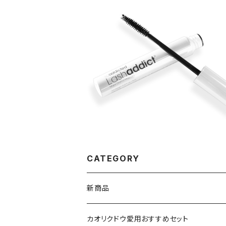
SOLD OUT
ラッシュアディクトメジャードマスカ
¥4,400
CATEGORY
新商品
VSPIC R
カオリクドウ愛用おすすめセット