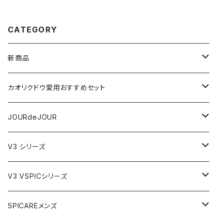
CATEGORY
新商品
VSPIC R
カオリクドウ愛用おすすめセット
テラヘルツかっさデュアルカーブ
JOURdeJOURセット
JOURdeJOUR
ビューティフェイススティック・リン
JOURdeJOUR＆テラヘルツかっさセット
メディテーションゲル32
V3 シリーズ
VSPIC C グロウミスト
JOURdeJOUR＆美顔器セット
VEGANクレンジング
ルカドクリーム
V3 VSPICシリーズ
VSPICサンセラム
紫外線対策セット
JOURdeJOURセット
V3エキサイティングファンデーション
Cサンセラム
SPICAREメンズ