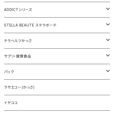
メディテーションゲル2本セット
レフィル
レーザー&EMSリフトブラシPRO2.0
V3ベースメイクセット
リップアディクトセット
V3シャイニングファンデーション
VC美容液
スターターセット
ADDICTシリーズ
メディテーションゲル&クレンジングセット
レフィル
V3 Ｖスピック ブライトデリバリーC
紫外線対策&抗酸化サプリ
V3ブリリアントファンデーション
Ｃグロウミスト
VMファンデーション
ラッシュアディクト
STELLA BEAUTE ステラボーテ
テラヘルツ円盤型セット
レフィル
ラッシュトランスカラ
V3 ＶスピックCマスク
V3インテリジェントファンデーション
ブライトデリバリーC
メンズクレンザー
リップアディクト
ビューティフェイススティックRIN
テラヘルツかっさ
テラヘルツ雫型セット
まつ毛美容液
レフィル
V3インテリジェントファンデーション
V3プライマー
Cマスク
メンズ化粧水
ヘアーアディクト
ビューティフェイススティック2.0
雫型
サプリ・健康食品
テラヘルツスティックセット
眉毛美容液
スリムレイビタマインリポソームC
VMファンデーション
Cトナー
メンズオールインワンセラム
レーザー＆EMSリフトブラシPRO2.0
円盤
V3ブライトデリバリーC
パック
テラヘルツ羽根型セット
2024限定コフレ
LIPADDICTヌードエスプレッソ
セットアップパウダー
Cエマルジョン
デュアルカーブ
ホワイトパンドラ
V3HARIセラム
ラサエコー(かっさ)
マスカラ
シャイニー
V3コンシーラー
Cクレンザー
羽根型
チューっとカット
ヴィディアル・ニードリッチ
イヤココ