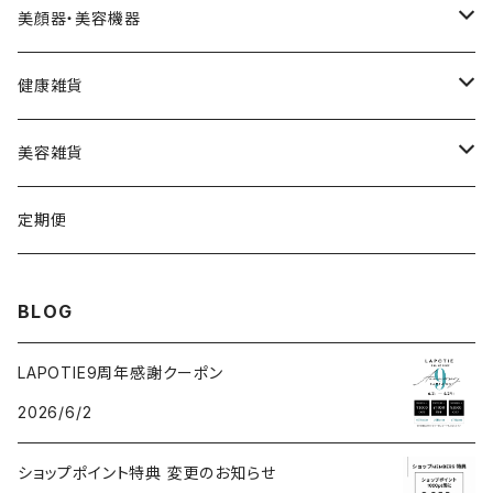
スムース
HARIデイリークリーム
Cクリーム
ウェーブ型
カッティー
美顔器・美容機器
VSPICサンセラム
Cクレイパック
ロング
バーニー
ビューティフェイススティック・リン
健康雑貨
VSPIC C グロウミスト
基本4種セット
スティック
ビタマイン
レーザー&EMSリフトブラシPRO2.0
ストーンホットパット
美容雑貨
VSRICビタミンC美容液
ビューティフェイススティック2.0
モコモコがま口
定期便
V3ファンデーション専用パフ
ネックマシーン
BLOG
V3アグレッシブカッサRF
V3アグレッシブカッサRF
LAPOTIE9周年感謝クーポン
2026/6/2
v3セットアップブラシ
ヘッドスパ
ショップポイント特典 変更のお知らせ
パフクレンザー