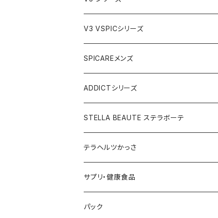
VSPIC C グロウミスト
JOURdeJOUR＆美顔器セット
VEGANクレンジング
ルカドクリーム
V3 VSPICシリーズ
VSPICサンセラム
紫外線対策セット
JOURdeJOURセット
V3エキサイティングファンデーション
Cサンセラム
SPICAREメンズ
メディテーションゲル2本セット
レフィル
レーザー&EMSリフトブラシPRO2.0
V3ベースメイクセット
リップアディクトセット
V3シャイニングファンデーション
VC美容液
スターターセット
ADDICTシリーズ
メディテーションゲル&クレンジングセット
レフィル
V3 Ｖスピック ブライトデリバリーC
紫外線対策&抗酸化サプリ
V3ブリリアントファンデーション
Ｃグロウミスト
VMファンデーション
ラッシュアディクト
STELLA BEAUTE ステラボーテ
テラヘルツ円盤型セット
レフィル
ラッシュトランスカラ
V3 ＶスピックCマスク
V3インテリジェントファンデーション
ブライトデリバリーC
メンズクレンザー
リップアディクト
ビューティフェイススティックRIN
テラヘルツかっさ
テラヘルツ雫型セット
まつ毛美容液
レフィル
V3インテリジェントファンデーション
V3プライマー
Cマスク
メンズ化粧水
ヘアーアディクト
ビューティフェイススティック2.0
雫型
サプリ・健康食品
テラヘルツスティックセット
眉毛美容液
スリムレイビタマインリポソームC
VMファンデーション
Cトナー
メンズオールインワンセラム
レーザー＆EMSリフトブラシPRO2.0
円盤
V3ブライトデリバリーC
パック