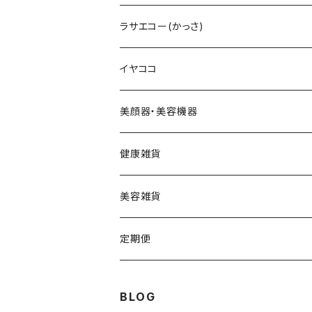
テラヘルツ羽根型セット
2024限定コフレ
LIPADDICTヌードエスプレッソ
セットアップパウダー
Cエマルジョン
デュアルカーブ
ホワイトパンドラ
V3HARIセラム
ラサエコー(かっさ)
マスカラ
シャイニー
V3コンシーラー
Cクレンザー
羽根型
チューっとカット
ヴィディアル・ニードリッチ
イヤココ
スムース
HARIデイリークリーム
Cクリーム
ウェーブ型
カッティー
美顔器・美容機器
VSPICサンセラム
Cクレイパック
ロング
バーニー
ビューティフェイススティック・リン
健康雑貨
VSPIC C グロウミスト
基本4種セット
スティック
ビタマイン
レーザー&EMSリフトブラシPRO2.0
ストーンホットパット
美容雑貨
VSRICビタミンC美容液
ビューティフェイススティック2.0
モコモコがま口
定期便
V3ファンデーション専用パフ
ネックマシーン
BLOG