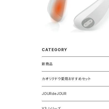
¥11,000
CATEGORY
新商品
VSPIC R
カオリクドウ愛用おすすめセット
テラヘルツかっさデュアルカーブ
JOURdeJOURセット
JOURdeJOUR
ビューティフェイススティック・リン
JOURdeJOUR＆テラヘルツかっさセット
メディテーションゲル32
V3 シリーズ