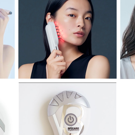
【新発売】STELLA BEAUTE レーザー＆EM
ビュ
S リフトブラシ PRO 2.0
¥65,000
SOLD OUT
)
【終売】V3アグレッシブかっさRF