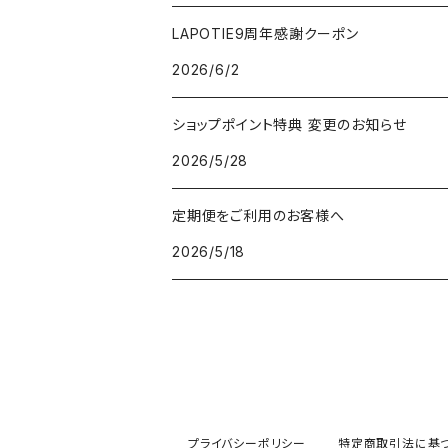
V3アグレッシブカッサRF
V3アグレッシブカッサRF
LAPOTIE9周年感謝クーポン
2026/6/2
v3セットアップブラシ
ヘッドスパ
ショップポイント特典 変更のお知らせ
パフクレンザー
2026/5/28
クレイマスク
定期便をご利用のお客様へ
2026/5/18
V3ネムリップ
V3日焼け止め
顔用
V3ピンジェクトセラム
ボディ用
プライバシーポリシー
特定商取引法に基