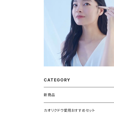
ビューティフェイススティック・リン
¥28,000
CATEGORY
新商品
VSPIC R
カオリクドウ愛用おすすめセット