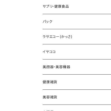
テラヘルツ雫型セット
まつ毛美容液
レフィル
V3インテリジェントファンデーション
V3プライマー
Cマスク
メンズ化粧水
ヘアーアディクト
ビューティフェイススティック2.0
雫型
サプリ・健康食品
テラヘルツスティックセット
眉毛美容液
スリムレイビタマインリポソームC
VMファンデーション
Cトナー
メンズオールインワンセラム
レーザー＆EMSリフトブラシPRO2.0
円盤
V3ブライトデリバリーC
パック
テラヘルツ羽根型セット
2024限定コフレ
LIPADDICTヌードエスプレッソ
セットアップパウダー
Cエマルジョン
デュアルカーブ
ホワイトパンドラ
V3HARIセラム
ラサエコー(かっさ)
マスカラ
シャイニー
V3コンシーラー
Cクレンザー
羽根型
チューっとカット
ヴィディアル・ニードリッチ
イヤココ
スムース
HARIデイリークリーム
Cクリーム
ウェーブ型
カッティー
美顔器・美容機器
VSPICサンセラム
Cクレイパック
ロング
バーニー
ビューティフェイススティック・リン
健康雑貨
VSPIC C グロウミスト
基本4種セット
スティック
ビタマイン
レーザー&EMSリフトブラシPRO2.0
ストーンホットパット
美容雑貨