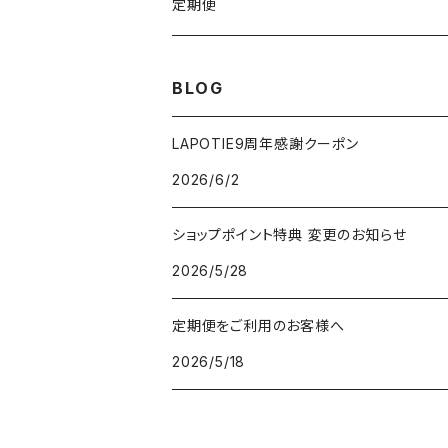
VSRICビタミンC美容液
ビューティフェイススティック2.0
モコモコがま口
定期便
V3ファンデーション専用パフ
ネックマシーン
BLOG
V3アグレッシブカッサRF
V3アグレッシブカッサRF
LAPOTIE9周年感謝クーポン
2026/6/2
v3セットアップブラシ
ヘッドスパ
ショップポイント特典 変更のお知らせ
パフクレンザー
2026/5/28
クレイマスク
定期便をご利用のお客様へ
2026/5/18
V3ネムリップ
V3日焼け止め