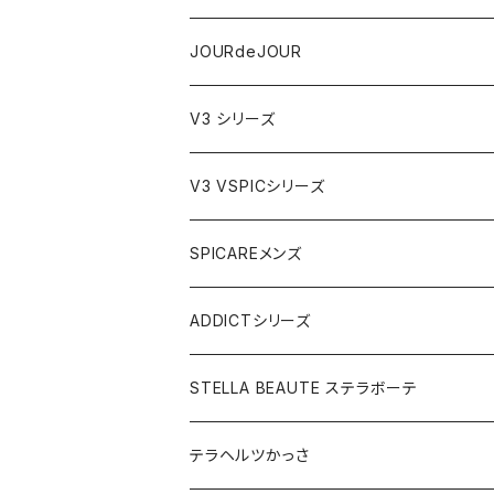
テラヘルツかっさデュアルカーブ
JOURdeJOURセット
JOURdeJOUR
ビューティフェイススティック・リン
JOURdeJOUR＆テラヘルツかっさセット
メディテーションゲル32
V3 シリーズ
VSPIC C グロウミスト
JOURdeJOUR＆美顔器セット
VEGANクレンジング
ルカドクリーム
V3 VSPICシリーズ
VSPICサンセラム
紫外線対策セット
JOURdeJOURセット
V3エキサイティングファンデーション
Cサンセラム
SPICAREメンズ
メディテーションゲル2本セット
レフィル
レーザー&EMSリフトブラシPRO2.0
V3ベースメイクセット
リップアディクトセット
V3シャイニングファンデーション
VC美容液
スターターセット
ADDICTシリーズ
メディテーションゲル&クレンジングセット
レフィル
V3 Ｖスピック ブライトデリバリーC
紫外線対策&抗酸化サプリ
V3ブリリアントファンデーション
Ｃグロウミスト
VMファンデーション
ラッシュアディクト
STELLA BEAUTE ステラボーテ
テラヘルツ円盤型セット
レフィル
ラッシュトランスカラ
V3 ＶスピックCマスク
V3インテリジェントファンデーション
ブライトデリバリーC
メンズクレンザー
リップアディクト
ビューティフェイススティックRIN
テラヘルツかっさ