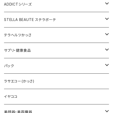
メディテーションゲル2本セット
レフィル
レーザー&EMSリフトブラシPRO2.0
V3ベースメイクセット
リップアディクトセット
V3シャイニングファンデーション
VC美容液
スターターセット
ADDICTシリーズ
メディテーションゲル&クレンジングセット
レフィル
V3 Ｖスピック ブライトデリバリーC
紫外線対策&抗酸化サプリ
V3ブリリアントファンデーション
Ｃグロウミスト
VMファンデーション
ラッシュアディクト
STELLA BEAUTE ステラボーテ
テラヘルツ円盤型セット
レフィル
ラッシュトランスカラ
V3 ＶスピックCマスク
V3インテリジェントファンデーション
ブライトデリバリーC
メンズクレンザー
リップアディクト
ビューティフェイススティックRIN
テラヘルツかっさ
テラヘルツ雫型セット
まつ毛美容液
レフィル
V3インテリジェントファンデーション
V3プライマー
Cマスク
メンズ化粧水
ヘアーアディクト
ビューティフェイススティック2.0
雫型
サプリ・健康食品
テラヘルツスティックセット
眉毛美容液
スリムレイビタマインリポソームC
VMファンデーション
Cトナー
メンズオールインワンセラム
レーザー＆EMSリフトブラシPRO2.0
円盤
V3ブライトデリバリーC
パック
テラヘルツ羽根型セット
2024限定コフレ
LIPADDICTヌードエスプレッソ
セットアップパウダー
Cエマルジョン
デュアルカーブ
ホワイトパンドラ
V3HARIセラム
ラサエコー(かっさ)
マスカラ
シャイニー
V3コンシーラー
Cクレンザー
羽根型
チューっとカット
ヴィディアル・ニードリッチ
イヤココ
スムース
HARIデイリークリーム
Cクリーム
ウェーブ型
カッティー
美顔器・美容機器