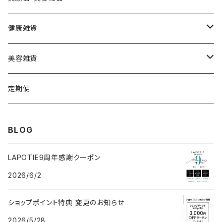
VSPICサンセラム
Cクレイパック
ロング
バーニー
ビューティフェイススティック・リン
健康雑貨
VSPIC C グロウミスト
基本4種セット
スティック
ビタマイン
レーザー&EMSリフトブラシPRO2.0
ストーンホットパット
美容雑貨
VSRICビタミンC美容液
ビューティフェイススティック2.0
モコモコがま口
定期便
V3ファンデーション専用パフ
ネックマシーン
BLOG
V3アグレッシブカッサRF
V3アグレッシブカッサRF
LAPOTIE9周年感謝クーポン
2026/6/2
v3セットアップブラシ
ヘッドスパ
ショップポイント特典 変更のお知らせ
パフクレンザー
2026/5/28