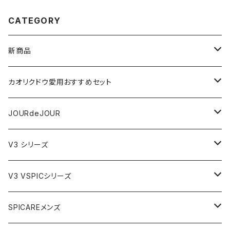
CATEGORY
新商品
VSPIC R
カオリクドウ愛用おすすめセット
テラヘルツかっさデュアルカーブ
JOURdeJOURセット
JOURdeJOUR
ビューティフェイススティック・リン
JOURdeJOUR＆テラヘルツかっさセット
メディテーションゲル32
V3 シリーズ
VSPIC C グロウミスト
JOURdeJOUR＆美顔器セット
VEGANクレンジング
ルカドクリーム
V3 VSPICシリーズ
VSPICサンセラム
紫外線対策セット
JOURdeJOURセット
V3エキサイティングファンデーション
Cサンセラム
SPICAREメンズ