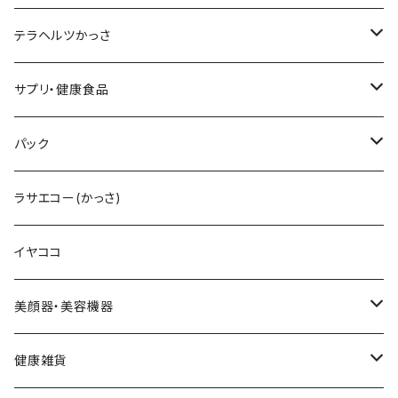
テラヘルツ円盤型セット
レフィル
ラッシュトランスカラ
V3 ＶスピックCマスク
V3インテリジェントファンデーション
ブライトデリバリーC
メンズクレンザー
リップアディクト
ビューティフェイススティックRIN
テラヘルツかっさ
テラヘルツ雫型セット
まつ毛美容液
レフィル
V3インテリジェントファンデーション
V3プライマー
Cマスク
メンズ化粧水
ヘアーアディクト
ビューティフェイススティック2.0
雫型
サプリ・健康食品
テラヘルツスティックセット
眉毛美容液
スリムレイビタマインリポソームC
VMファンデーション
Cトナー
メンズオールインワンセラム
レーザー＆EMSリフトブラシPRO2.0
円盤
V3ブライトデリバリーC
パック
テラヘルツ羽根型セット
2024限定コフレ
LIPADDICTヌードエスプレッソ
セットアップパウダー
Cエマルジョン
デュアルカーブ
ホワイトパンドラ
V3HARIセラム
ラサエコー(かっさ)
マスカラ
シャイニー
V3コンシーラー
Cクレンザー
羽根型
チューっとカット
ヴィディアル・ニードリッチ
イヤココ
スムース
HARIデイリークリーム
Cクリーム
ウェーブ型
カッティー
美顔器・美容機器
VSPICサンセラム
Cクレイパック
ロング
バーニー
ビューティフェイススティック・リン
健康雑貨