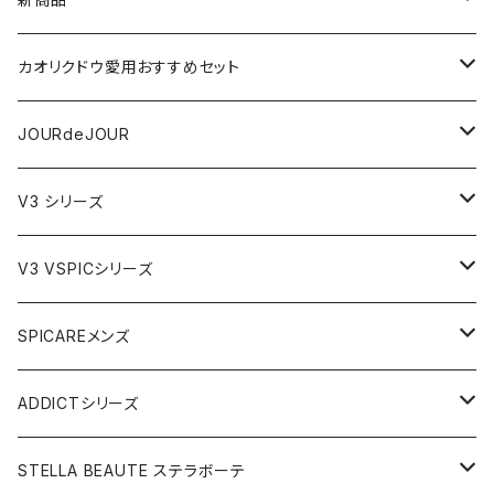
VSPIC R
カオリクドウ愛用おすすめセット
テラヘルツかっさデュアルカーブ
JOURdeJOURセット
JOURdeJOUR
ビューティフェイススティック・リン
JOURdeJOUR＆テラヘルツかっさセット
メディテーションゲル32
V3 シリーズ
VSPIC C グロウミスト
JOURdeJOUR＆美顔器セット
VEGANクレンジング
ルカドクリーム
V3 VSPICシリーズ
VSPICサンセラム
紫外線対策セット
JOURdeJOURセット
V3エキサイティングファンデーション
Cサンセラム
SPICAREメンズ
メディテーションゲル2本セット
レフィル
レーザー&EMSリフトブラシPRO2.0
V3ベースメイクセット
リップアディクトセット
V3シャイニングファンデーション
VC美容液
スターターセット
ADDICTシリーズ
メディテーションゲル&クレンジングセット
レフィル
V3 Ｖスピック ブライトデリバリーC
紫外線対策&抗酸化サプリ
V3ブリリアントファンデーション
Ｃグロウミスト
VMファンデーション
ラッシュアディクト
STELLA BEAUTE ステラボーテ