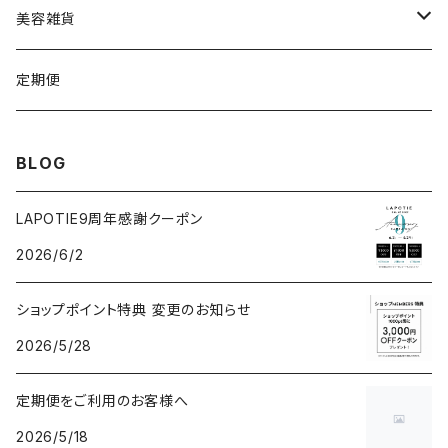
VSPIC C グロウミスト
基本4種セット
スティック
ビタマイン
レーザー&EMSリフトブラシPRO2.0
ストーンホットパット
美容雑貨
VSRICビタミンC美容液
ビューティフェイススティック2.0
モコモコがま口
定期便
V3ファンデーション専用パフ
ネックマシーン
BLOG
V3アグレッシブカッサRF
V3アグレッシブカッサRF
LAPOTIE9周年感謝クーポン
2026/6/2
v3セットアップブラシ
ヘッドスパ
ショップポイント特典 変更のお知らせ
パフクレンザー
2026/5/28
クレイマスク
定期便をご利用のお客様へ
2026/5/18
V3ネムリップ