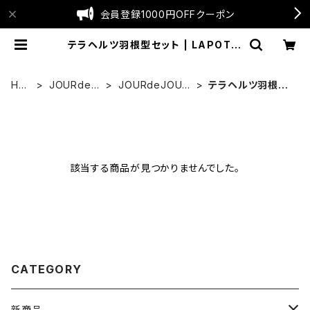
会員登録1000円OFFクーポン
テラヘルツ羽根型セット | LAPOTIE
公式SHOP
HO
JOURdeJ
JOURdeJOUR
テラヘルツ羽根型
ME
OUR
セット
セット
該当する商品が見つかりませんでした。
CATEGORY
新商品