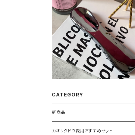
SOLD OUT
【NEW】テラヘルツかっさデュアルカ
¥13,200
CATEGORY
新商品
VSPIC R
カオリクドウ愛用おすすめセット