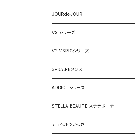
テラヘルツかっさデュアルカーブ
JOURdeJOURセット
JOURdeJOUR
ビューティフェイススティック・リン
JOURdeJOUR＆テラヘルツかっさセット
メディテーションゲル32
V3 シリーズ
VSPIC C グロウミスト
JOURdeJOUR＆美顔器セット
VEGANクレンジング
ルカドクリーム
V3 VSPICシリーズ
VSPICサンセラム
紫外線対策セット
JOURdeJOURセット
V3エキサイティングファンデーション
Cサンセラム
SPICAREメンズ
メディテーションゲル2本セット
レフィル
レーザー&EMSリフトブラシPRO2.0
V3ベースメイクセット
リップアディクトセット
V3シャイニングファンデーション
VC美容液
スターターセット
ADDICTシリーズ
メディテーションゲル&クレンジングセット
レフィル
V3 Ｖスピック ブライトデリバリーC
紫外線対策&抗酸化サプリ
V3ブリリアントファンデーション
Ｃグロウミスト
VMファンデーション
ラッシュアディクト
STELLA BEAUTE ステラボーテ
テラヘルツ円盤型セット
レフィル
ラッシュトランスカラ
V3 ＶスピックCマスク
V3インテリジェントファンデーション
ブライトデリバリーC
メンズクレンザー
リップアディクト
ビューティフェイススティックRIN
テラヘルツかっさ