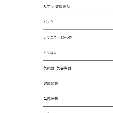
テラヘルツ雫型セット
まつ毛美容液
レフィル
V3インテリジェントファンデーション
V3プライマー
Cマスク
メンズ化粧水
ヘアーアディクト
ビューティフェイススティック2.0
雫型
サプリ・健康食品
テラヘルツスティックセット
眉毛美容液
スリムレイビタマインリポソームC
VMファンデーション
Cトナー
メンズオールインワンセラム
レーザー＆EMSリフトブラシPRO2.0
円盤
V3ブライトデリバリーC
パック
テラヘルツ羽根型セット
2024限定コフレ
LIPADDICTヌードエスプレッソ
セットアップパウダー
Cエマルジョン
デュアルカーブ
ホワイトパンドラ
V3HARIセラム
ラサエコー(かっさ)
マスカラ
シャイニー
V3コンシーラー
Cクレンザー
羽根型
チューっとカット
ヴィディアル・ニードリッチ
イヤココ
スムース
HARIデイリークリーム
Cクリーム
ウェーブ型
カッティー
美顔器・美容機器
VSPICサンセラム
Cクレイパック
ロング
バーニー
ビューティフェイススティック・リン
健康雑貨
VSPIC C グロウミスト
基本4種セット
スティック
ビタマイン
レーザー&EMSリフトブラシPRO2.0
ストーンホットパット
美容雑貨