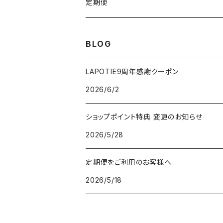
VSRICビタミンC美容液
ビューティフェイススティック2.0
モコモコがま口
定期便
V3ファンデーション専用パフ
ネックマシーン
BLOG
V3アグレッシブカッサRF
V3アグレッシブカッサRF
LAPOTIE9周年感謝クーポン
2026/6/2
v3セットアップブラシ
ヘッドスパ
ショップポイント特典 変更のお知らせ
パフクレンザー
2026/5/28
クレイマスク
定期便をご利用のお客様へ
2026/5/18
V3ネムリップ
V3日焼け止め