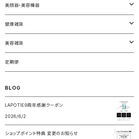
スムース
HARIデイリークリーム
Cクリーム
ウェーブ型
カッティー
美顔器・美容機器
VSPICサンセラム
Cクレイパック
ロング
バーニー
ビューティフェイススティック・リン
健康雑貨
VSPIC C グロウミスト
基本4種セット
スティック
ビタマイン
レーザー&EMSリフトブラシPRO2.0
ストーンホットパット
美容雑貨
VSRICビタミンC美容液
ビューティフェイススティック2.0
モコモコがま口
定期便
V3ファンデーション専用パフ
ネックマシーン
BLOG
V3アグレッシブカッサRF
V3アグレッシブカッサRF
LAPOTIE9周年感謝クーポン
2026/6/2
v3セットアップブラシ
ヘッドスパ
ショップポイント特典 変更のお知らせ
パフクレンザー