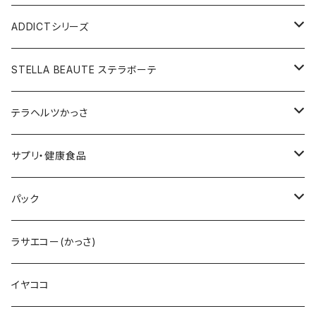
メディテーションゲル2本セット
レフィル
レーザー&EMSリフトブラシPRO2.0
V3ベースメイクセット
リップアディクトセット
V3シャイニングファンデーション
VC美容液
スターターセット
ADDICTシリーズ
メディテーションゲル&クレンジングセット
レフィル
V3 Ｖスピック ブライトデリバリーC
紫外線対策&抗酸化サプリ
V3ブリリアントファンデーション
Ｃグロウミスト
VMファンデーション
ラッシュアディクト
STELLA BEAUTE ステラボーテ
テラヘルツ円盤型セット
レフィル
ラッシュトランスカラ
V3 ＶスピックCマスク
V3インテリジェントファンデーション
ブライトデリバリーC
メンズクレンザー
リップアディクト
ビューティフェイススティックRIN
テラヘルツかっさ
テラヘルツ雫型セット
まつ毛美容液
レフィル
V3インテリジェントファンデーション
V3プライマー
Cマスク
メンズ化粧水
ヘアーアディクト
ビューティフェイススティック2.0
雫型
サプリ・健康食品
テラヘルツスティックセット
眉毛美容液
スリムレイビタマインリポソームC
VMファンデーション
Cトナー
メンズオールインワンセラム
レーザー＆EMSリフトブラシPRO2.0
円盤
V3ブライトデリバリーC
パック
テラヘルツ羽根型セット
2024限定コフレ
LIPADDICTヌードエスプレッソ
セットアップパウダー
Cエマルジョン
デュアルカーブ
ホワイトパンドラ
V3HARIセラム
ラサエコー(かっさ)
マスカラ
シャイニー
V3コンシーラー
Cクレンザー
羽根型
チューっとカット
ヴィディアル・ニードリッチ
イヤココ