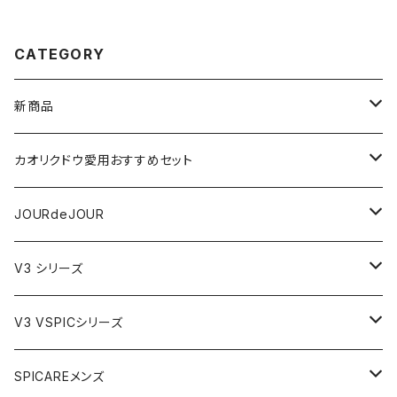
CATEGORY
新商品
VSPIC R
カオリクドウ愛用おすすめセット
テラヘルツかっさデュアルカーブ
JOURdeJOURセット
JOURdeJOUR
ビューティフェイススティック・リン
JOURdeJOUR＆テラヘルツかっさセット
メディテーションゲル32
V3 シリーズ
VSPIC C グロウミスト
JOURdeJOUR＆美顔器セット
VEGANクレンジング
ルカドクリーム
V3 VSPICシリーズ
VSPICサンセラム
紫外線対策セット
JOURdeJOURセット
V3エキサイティングファンデーション
Cサンセラム
SPICAREメンズ