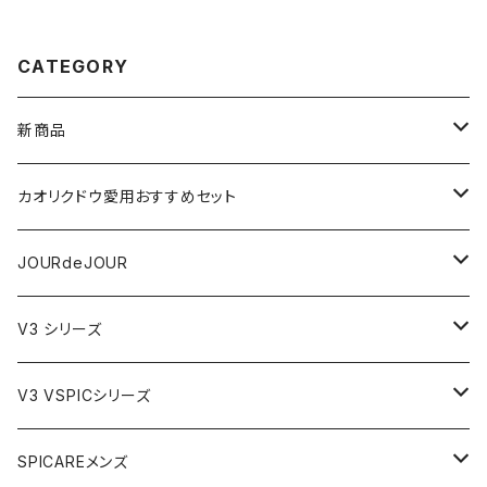
CATEGORY
新商品
VSPIC R
カオリクドウ愛用おすすめセット
テラヘルツかっさデュアルカーブ
JOURdeJOURセット
JOURdeJOUR
ビューティフェイススティック・リン
JOURdeJOUR＆テラヘルツかっさセット
メディテーションゲル32
V3 シリーズ
VSPIC C グロウミスト
JOURdeJOUR＆美顔器セット
VEGANクレンジング
ルカドクリーム
V3 VSPICシリーズ
VSPICサンセラム
紫外線対策セット
JOURdeJOURセット
V3エキサイティングファンデーション
Cサンセラム
SPICAREメンズ