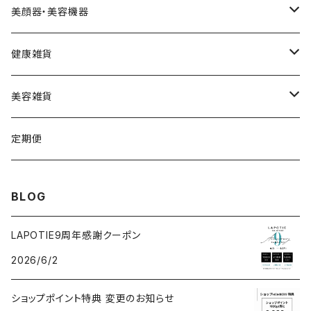
スムース
HARIデイリークリーム
Cクリーム
ウェーブ型
カッティー
美顔器・美容機器
VSPICサンセラム
Cクレイパック
ロング
バーニー
ビューティフェイススティック・リン
健康雑貨
VSPIC C グロウミスト
基本4種セット
スティック
ビタマイン
レーザー&EMSリフトブラシPRO2.0
ストーンホットパット
美容雑貨
VSRICビタミンC美容液
ビューティフェイススティック2.0
モコモコがま口
定期便
V3ファンデーション専用パフ
ネックマシーン
BLOG
V3アグレッシブカッサRF
V3アグレッシブカッサRF
LAPOTIE9周年感謝クーポン
2026/6/2
v3セットアップブラシ
ヘッドスパ
ショップポイント特典 変更のお知らせ
パフクレンザー