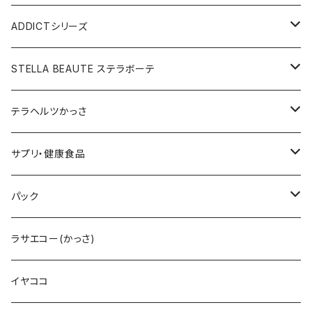
メディテーションゲル2本セット
レフィル
レーザー&EMSリフトブラシPRO2.0
V3ベースメイクセット
リップアディクトセット
V3シャイニングファンデーション
VC美容液
スターターセット
ADDICTシリーズ
メディテーションゲル&クレンジングセット
レフィル
V3 Ｖスピック ブライトデリバリーC
紫外線対策&抗酸化サプリ
V3ブリリアントファンデーション
Ｃグロウミスト
VMファンデーション
ラッシュアディクト
STELLA BEAUTE ステラボーテ
テラヘルツ円盤型セット
レフィル
ラッシュトランスカラ
V3 ＶスピックCマスク
V3インテリジェントファンデーション
ブライトデリバリーC
メンズクレンザー
リップアディクト
ビューティフェイススティックRIN
テラヘルツかっさ
テラヘルツ雫型セット
まつ毛美容液
レフィル
V3インテリジェントファンデーション
V3プライマー
Cマスク
メンズ化粧水
ヘアーアディクト
ビューティフェイススティック2.0
雫型
サプリ・健康食品
テラヘルツスティックセット
眉毛美容液
スリムレイビタマインリポソームC
VMファンデーション
Cトナー
メンズオールインワンセラム
レーザー＆EMSリフトブラシPRO2.0
円盤
V3ブライトデリバリーC
パック
テラヘルツ羽根型セット
2024限定コフレ
LIPADDICTヌードエスプレッソ
セットアップパウダー
Cエマルジョン
デュアルカーブ
ホワイトパンドラ
V3HARIセラム
ラサエコー(かっさ)
マスカラ
シャイニー
V3コンシーラー
Cクレンザー
羽根型
チューっとカット
ヴィディアル・ニードリッチ
イヤココ