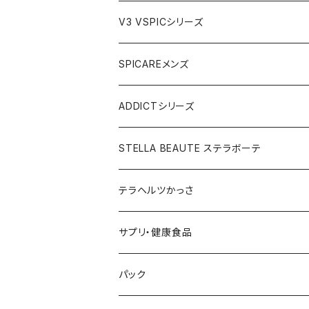
VSPIC C グロウミスト
JOURdeJOUR＆美顔器セット
VEGANクレンジング
ルカドクリーム
V3 VSPICシリーズ
VSPICサンセラム
紫外線対策セット
JOURdeJOURセット
V3エキサイティングファンデーション
Cサンセラム
SPICAREメンズ
メディテーションゲル2本セット
レフィル
レーザー&EMSリフトブラシPRO2.0
V3ベースメイクセット
リップアディクトセット
V3シャイニングファンデーション
VC美容液
スターターセット
ADDICTシリーズ
メディテーションゲル&クレンジングセット
レフィル
V3 Ｖスピック ブライトデリバリーC
紫外線対策&抗酸化サプリ
V3ブリリアントファンデーション
Ｃグロウミスト
VMファンデーション
ラッシュアディクト
STELLA BEAUTE ステラボーテ
テラヘルツ円盤型セット
レフィル
ラッシュトランスカラ
V3 ＶスピックCマスク
V3インテリジェントファンデーション
ブライトデリバリーC
メンズクレンザー
リップアディクト
ビューティフェイススティックRIN
テラヘルツかっさ
テラヘルツ雫型セット
まつ毛美容液
レフィル
V3インテリジェントファンデーション
V3プライマー
Cマスク
メンズ化粧水
ヘアーアディクト
ビューティフェイススティック2.0
雫型
サプリ・健康食品
テラヘルツスティックセット
眉毛美容液
スリムレイビタマインリポソームC
VMファンデーション
Cトナー
メンズオールインワンセラム
レーザー＆EMSリフトブラシPRO2.0
円盤
V3ブライトデリバリーC
パック
テラヘルツ羽根型セット
2024限定コフレ