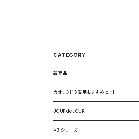
CATEGORY
新商品
VSPIC R
カオリクドウ愛用おすすめセット
テラヘルツかっさデュアルカーブ
JOURdeJOURセット
JOURdeJOUR
ビューティフェイススティック・リン
JOURdeJOUR＆テラヘルツかっさセット
メディテーションゲル32
V3 シリーズ