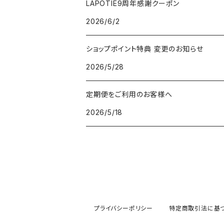
LAPOTIE9周年感謝クーポン
2026/6/2
v3セットアップブラシ
ヘッドスパ
ショップポイント特典 変更のお知らせ
パフクレンザー
2026/5/28
クレイマスク
定期便をご利用のお客様へ
2026/5/18
V3ネムリップ
V3日焼け止め
顔用
V3ピンジェクトセラム
ボディ用
プライバシーポリシー
特定商取引法に基