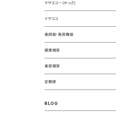
LIPADDICTヌードエスプレッソ
セットアップパウダー
Cエマルジョン
デュアルカーブ
ホワイトパンドラ
V3HARIセラム
ラサエコー(かっさ)
マスカラ
シャイニー
V3コンシーラー
Cクレンザー
羽根型
チューっとカット
ヴィディアル・ニードリッチ
イヤココ
スムース
HARIデイリークリーム
Cクリーム
ウェーブ型
カッティー
美顔器・美容機器
VSPICサンセラム
Cクレイパック
ロング
バーニー
ビューティフェイススティック・リン
健康雑貨
VSPIC C グロウミスト
基本4種セット
スティック
ビタマイン
レーザー&EMSリフトブラシPRO2.0
ストーンホットパット
美容雑貨
VSRICビタミンC美容液
ビューティフェイススティック2.0
モコモコがま口
定期便
V3ファンデーション専用パフ
ネックマシーン
BLOG
V3アグレッシブカッサRF
V3アグレッシブカッサRF