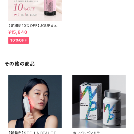
【定期便10%OFF】JOURdeJ
OURジュエルスキンメディテー
¥15,840
ションゲル(オールインワン美容
液)
10%OFF
その他の商品
【新発売】STELLA BEAUTE レ
ホワイトパンドラ