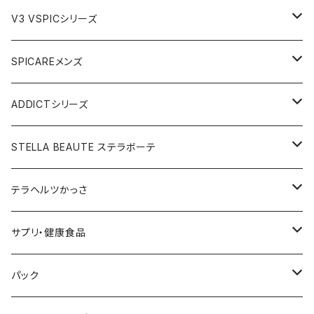
VSPIC C グロウミスト
JOURdeJOUR＆美顔器セット
VEGANクレンジング
ルカドクリーム
V3 VSPICシリーズ
VSPICサンセラム
紫外線対策セット
JOURdeJOURセット
V3エキサイティングファンデーション
Cサンセラム
SPICAREメンズ
メディテーションゲル2本セット
レフィル
レーザー&EMSリフトブラシPRO2.0
V3ベースメイクセット
リップアディクトセット
V3シャイニングファンデーション
VC美容液
スターターセット
ADDICTシリーズ
メディテーションゲル&クレンジングセット
レフィル
V3 Ｖスピック ブライトデリバリーC
紫外線対策&抗酸化サプリ
V3ブリリアントファンデーション
Ｃグロウミスト
VMファンデーション
ラッシュアディクト
STELLA BEAUTE ステラボーテ
テラヘルツ円盤型セット
レフィル
ラッシュトランスカラ
V3 ＶスピックCマスク
V3インテリジェントファンデーション
ブライトデリバリーC
メンズクレンザー
リップアディクト
ビューティフェイススティックRIN
テラヘルツかっさ
テラヘルツ雫型セット
まつ毛美容液
レフィル
V3インテリジェントファンデーション
V3プライマー
Cマスク
メンズ化粧水
ヘアーアディクト
ビューティフェイススティック2.0
雫型
サプリ・健康食品
テラヘルツスティックセット
眉毛美容液
スリムレイビタマインリポソームC
VMファンデーション
Cトナー
メンズオールインワンセラム
レーザー＆EMSリフトブラシPRO2.0
円盤
V3ブライトデリバリーC
パック
テラヘルツ羽根型セット
2024限定コフレ