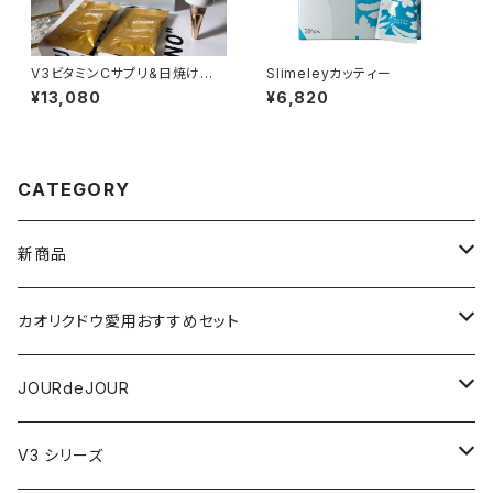
V3ビタミンCサプリ&日焼け止
Slimeleyカッティー
めセット
¥13,080
¥6,820
CATEGORY
新商品
VSPIC R
カオリクドウ愛用おすすめセット
テラヘルツかっさデュアルカーブ
JOURdeJOURセット
JOURdeJOUR
ビューティフェイススティック・リン
JOURdeJOUR＆テラヘルツかっさセット
メディテーションゲル32
V3 シリーズ