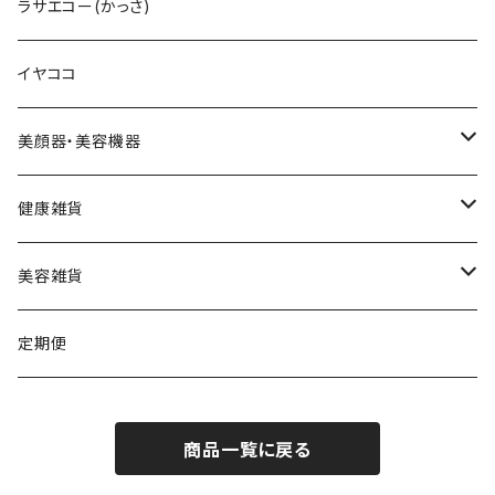
LIPADDICTヌードエスプレッソ
セットアップパウダー
Cエマルジョン
デュアルカーブ
ホワイトパンドラ
V3HARIセラム
ラサエコー(かっさ)
マスカラ
シャイニー
V3コンシーラー
Cクレンザー
羽根型
チューっとカット
ヴィディアル・ニードリッチ
イヤココ
スムース
HARIデイリークリーム
Cクリーム
ウェーブ型
カッティー
美顔器・美容機器
VSPICサンセラム
Cクレイパック
ロング
バーニー
ビューティフェイススティック・リン
健康雑貨
VSPIC C グロウミスト
基本4種セット
スティック
ビタマイン
レーザー&EMSリフトブラシPRO2.0
ストーンホットパット
美容雑貨
VSRICビタミンC美容液
ビューティフェイススティック2.0
モコモコがま口
定期便
V3ファンデーション専用パフ
ネックマシーン
商品一覧に戻る
V3アグレッシブカッサRF
V3アグレッシブカッサRF